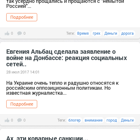
так усердно прощались и прощаются с "немытой
Россией"...
Подробнее
0
0
Теги:
Время
грех
Деньги
дорога
Евгения Альбац сделала заявление о
войне на Донбассе: реакция социальных
сетей..
28 июл 2017 14:01
На Украине очень тепло и радушно относятся к
российским оппозиционным политикам. Но
известная журналистка...
Подробнее
0
0
Теги:
блогер
внимание
город
Деньги
Ах, эти коварные санкции...