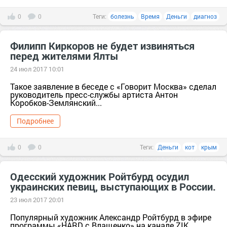
0
0
Теги:
болезнь
Время
Деньги
диагноз
Филипп Киркоров не будет извиняться
перед жителями Ялты
24 июл 2017 10:01
Такое заявление в беседе с «Говорит Москва» сделал
руководитель пресс-службы артиста Антон
Коробков-Землянский...
Подробнее
0
0
Теги:
Деньги
кот
крым
Одесский художник Ройтбурд осудил
украинских певиц, выступающих в России.
23 июл 2017 20:01
Популярный художник Александр Ройтбурд в эфире
программы «HARD с Влащенко» на канале ZIK